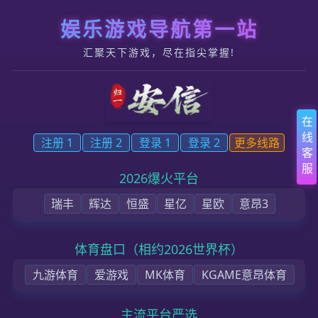
跳转到内容
安信15会员注册系统入口
首页
关于公司
新闻资讯
应用指南
加入我们
服务政策