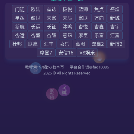
首页
关于公司
新闻资讯
应用指南
加入我们
服务政策